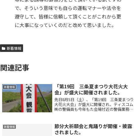
で、そういう意味でも自らの運転マナーや法令を
遵守して、皆様に信頼して頂くことがこれから更
に大事になっていくのだと改めて思いました。
新着情報
関連記事
「第19回 三条夏まつり大花火大
新着情報
会」が盛大に開催されました。
先日8月5日（土）、「第19回 三条夏まつり
大花火大会」が盛大に開催され、ティスコム
㈱の警備員も今年もた会場付近の警備業務を
担当させて頂きました。今年も昨年と同様に
日中は非常に暑く、とても長時間外に居られ
るような状況ではなかったのですが、そ...
節分大祈願会と鬼踊りが開催・披露
新着情報
されました。