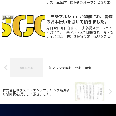
ラス 三条店」様が新規オープンとなりまし
た。ティスコム（株）はこの新規オープンに
伴い、駐車場警備を依頼され、新規オープン
セールのお手伝いをさせて頂いております...
「三条マルシェ」が開催され、警備
新着情報
のお手伝いをさせて頂きました。
先日3月13日（日）、三条防災ステーション
に於いて、三条マルシェが開催され、今回も
ティスコム（株）は警備のお手伝いをさせて
頂きました。久々のマルシェで、しかもドラ
イブスルーという事で、交通誘導のプロとし
ては何としても事故・トラブル等なく終了...
三条マルシェinまちやま 開催！
株式会社ネクスコ・エンジニアリング新潟よ
り感謝状を授与して頂きました。