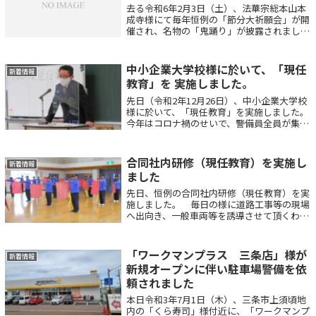
去る令和6年2月3日（土）、法華宗総本山本
成寺様にて毎年恒例の「節分大祈願会」が開
催され、名物の「鬼踊り」が披露されまし
た。ティスコム㈱も要請により会場周辺及
び、敷地内の警備を担当させて頂きました。
当日は天気が心配されましたが、雨も雪も降
中小企業大学校様に於いて、「現任
新着情報
る...
教育」を 実施しました。
先日（令和2年12月26日）、中小企業大学校
様に於いて、「現任教育」を実施しました。
今年はコロナ禍のせいで、警備員全員が集ま
る機会がなかなかとれなかったのですが、今
回はコロナ対策を行った上で、マスク着用を
しておりますが、久しぶりに皆の顔を見...
合同社内研修（現任教育）を実施し
新着情報
ました
先日、恒例の合同社内研修（現任教育）を実
施しました。 毎日の様に道路工事等の現場
へ出向き、一般車両等を誘導させて頂くわけ
ですから、皆様に失礼のない様に誘導時の所
作であったり、また我々が事故等に巻き込ま
れない様に、各現場に於いての誘導方法等
「ワークマンプラス 三条店」様が
新着情報
を...
新規オープンに伴い駐車場警備を依
頼されました
本日令和3年7月1日（木）、三条市上須頃地
内の「くら寿司」様付近に、「ワークマンプ