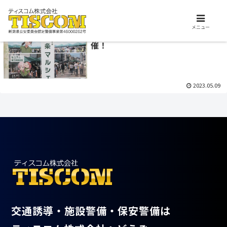
交通誘導、施設警備、保安警備はお任せ下さい。ティスコム株式会社は、安
心安全を支えるプロフェッショナル集団です。
2023.05.17
メニュー
三条マルシェin一ノ木戸商店街 開
新着情報
催！
2023.05.09
交通誘導・施設警備・保安警備は