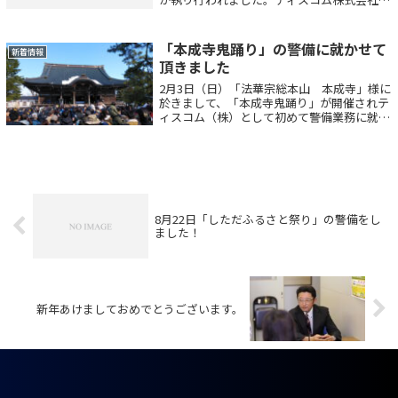
要請により、今年も会場周辺の警備を担当さ
せて頂きました。ありがとうございました。
この「三条まつり」は古くは1822...
「本成寺鬼踊り」の警備に就かせて
新着情報
頂きました
2月3日（日）「法華宗総本山 本成寺」様に
於きまして、「本成寺鬼踊り」が開催されテ
ィスコム（株）として初めて警備業務に就か
せて頂きました。本成寺様とティスコム
（株）はお互い近所なのですが、どういうわ
けか今まで御縁がなく中々声がかからなかっ
た...
8月22日「しただふるさと祭り」の警備をし
ました！
新年あけましておめでとうございます。