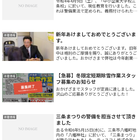
令和4年4月9日（土）、「中小企業大学校三
条校」に於いて、現任教育を行いました。こ
れは警備業法で定められ、義務付けられた教
育ではありますが、ティスコム（株）では折
角なので、対象者全員を集め、なるべく1回
で済ませられるように、毎回この会場をお...
新年あけましておめでとうございま
新着情報
す。
新年あけましておめでとうございます。旧年
中は格別のご厚情を賜り、誠にありがとうご
ざいました。おかげさまで弊社は今年創業11
周年を迎えます。一企業の努力だけではカバ
ーしきれない世界的な流れの中にあって、あ
らゆる業種の企業が非常に厳しい状況に直...
【急募】冬限定短期除雪作業スタッ
新着情報
フ募集のお知らせ
おかげざまでスタッフが定員に達しました。
沢山のご応募ありがとうございました！
三条まつりの警備を担当させて頂き
新着情報
ました
去る令和6年5月15日(水)に、三条市八幡町地
内の「八幡神社」に於いて、「三条まつり」
が執り行われました。ティスコム株式会社も