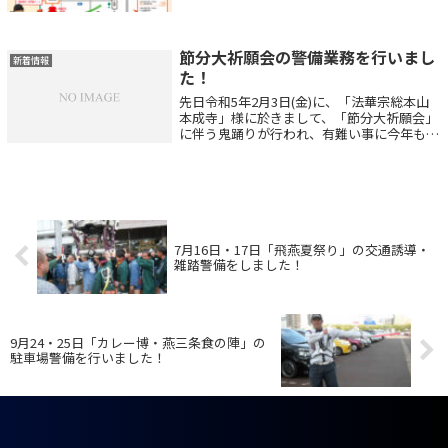
ます『三条マルシェ』を紹介させて頂きま
す。 今回は、三条別院様と本成寺赤門の
三...
節分大祈願会の警備業務を行いまし
新着情報
た！
先日令和5年2月3日(金)に、「法華宗総本山
本成寺」様に於きまして、「節分大祈願会」
に伴う鬼踊りが行われ、有難い事に今年も駐
車場案内業務を中心とした警備業務に携わら
せて頂きました。当日はこの時期にしては珍
しく天気も良く、コロナ感染拡大警戒中...
7月16日・17日「飛燕夏祭り」の交通誘導・
雑踏警備をしました！
9月24・25日「カレー博・燕三条食の陣」の
駐車場警備を行いました！