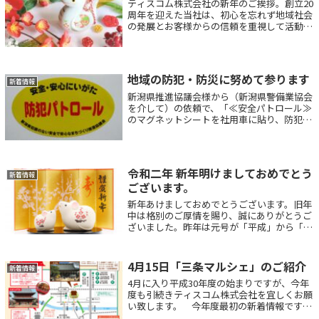
ティスコム株式会社の新年のご挨拶。創立20
周年を迎えた当社は、初心を忘れず地域社会
の発展とお客様からの信頼を重視して活動し
ております。
地域の防犯・防災に努めて参ります
新着情報
新潟県推進協議会様から（新潟県警備業協会
を介して）の依頼で、「≪安全パトロール≫
のマグネットシートを社用車に貼り、防犯・
防災に警戒するように注意喚起をお願いしま
す」との依頼がありました。 思えば昨年
（平成30年）5月に新潟市西区に於いて、
小...
令和二年 新年明けましておめでとう
新着情報
ございます。
新年あけましておめでとうございます。旧年
中は格別のご厚情を賜り、誠にありがとうご
ざいました。昨年は元号が「平成」から「令
和」へと新しい時代へ移り変わり、ラグビー
ワールドカップで日本中が大フィーバーした
り、または消費税が増税され更なる社会保
4月15日「三条マルシェ」のご紹介
新着情報
障...
4月に入り平成30年度の始まりですが、今年
度も引続きティスコム株式会社を宜しくお願
い致します。 今年度最初の新着情報です
が、先ずは4月15日（日）に予定されており